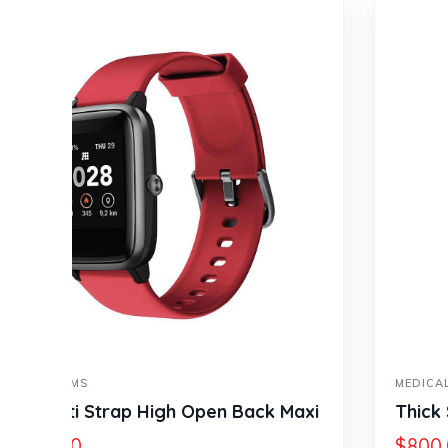
MEDICAL & HEALTH
Maxi
Thick Strap Square Neck Top Hem
$
800.00