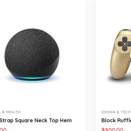
DESIGN & TECH
Block Ruffle Hem Plaid Print Color
$
800.00