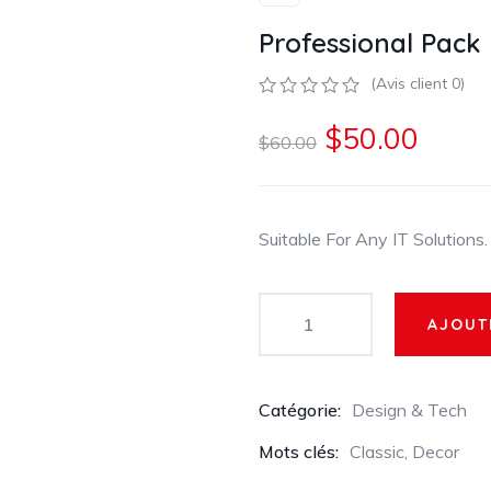
Professional Pack
(Avis client
0
)
0
5
0
$
50.00
sur
$
60.00
basé
sur
l'évaluation
du
client
Suitable For Any IT Solutions.
AJOUT
Catégorie:
Design & Tech
Mots clés:
Classic
,
Decor