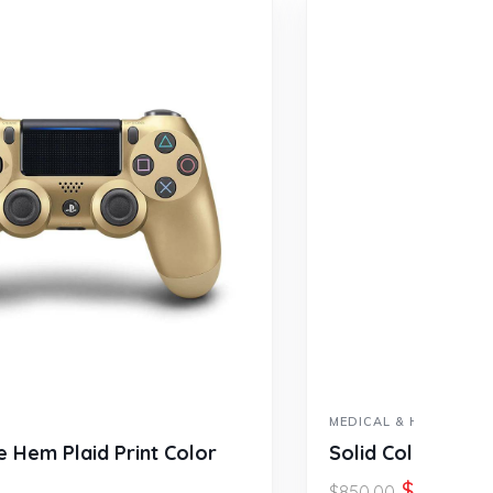
-18%
MEDICAL & HEALTH
Solid Color Sleeveless Rushed Body
$
700.00
$
850.00