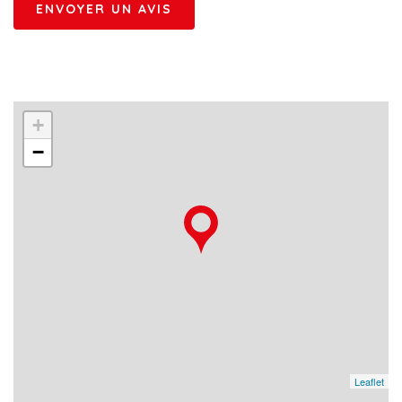
+
−
Leaflet