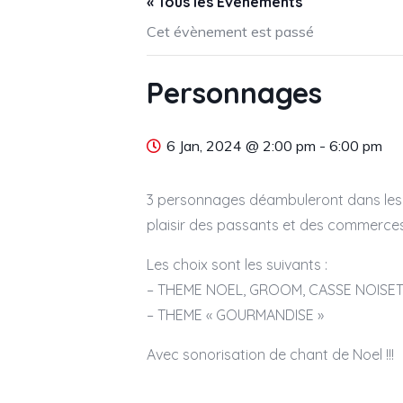
« Tous les Évènements
Cet évènement est passé
Personnages
6 Jan, 2024 @ 2:00 pm
-
6:00 pm
3 personnages déambuleront dans les 
plaisir des passants et des commerce
Les choix sont les suivants :
– THEME NOEL, GROOM, CASSE NOISE
– THEME « GOURMANDISE »
Avec sonorisation de chant de Noel !!!