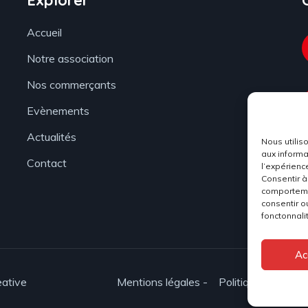
Explorer
Accueil
Notre association
Nos commerçants
Evènements
Actualités
Nous utilis
aux informa
Contact
l’expérienc
Consentir à
comportemen
consentir o
fonctonnali
Ac
eative
Mentions légales -
Politique de confid