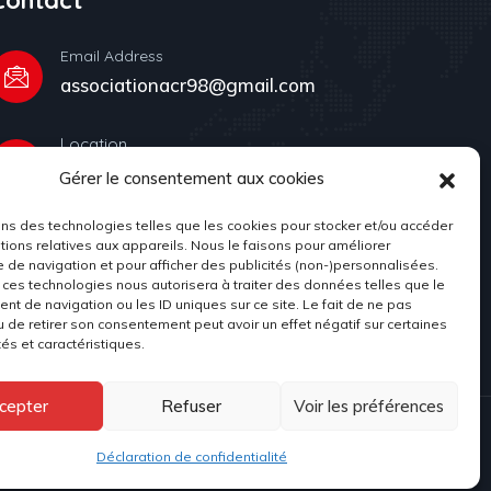
Contact
Email Address
associationacr98@gmail.com
Location
Place du Palais, 98000 Monaco
Gérer le consentement aux cookies
ons des technologies telles que les cookies pour stocker et/ou accéder
tions relatives aux appareils. Nous le faisons pour améliorer
e de navigation et pour afficher des publicités (non-)personnalisées.
 ces technologies nous autorisera à traiter des données telles que le
t de navigation ou les ID uniques sur ce site. Le fait de ne pas
u de retirer son consentement peut avoir un effet négatif sur certaines
tés et caractéristiques.
cepter
Refuser
Voir les préférences
entialité
Déclaration de confidentialité