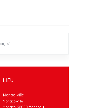
-page/
LIEU
Monao-ville
Monaco-ville
Monaco
,
98000
Monaco
+