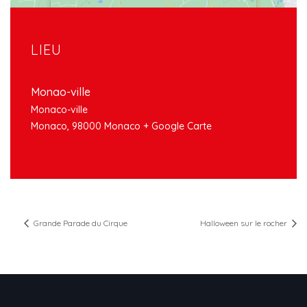
LIEU
Monao-ville
Monaco-ville
Monaco
,
98000
Monaco
+ Google Carte
Grande Parade du Cirque
Halloween sur le rocher