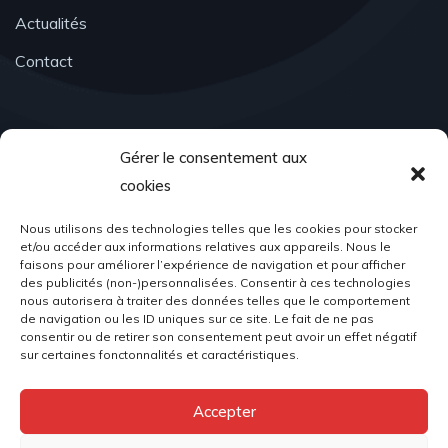
Actualités
Contact
Contact
Gérer le consentement aux
cookies
Nous utilisons des technologies telles que les cookies pour stocker
Email Address
et/ou accéder aux informations relatives aux appareils. Nous le
faisons pour améliorer l’expérience de navigation et pour afficher
associationacr98@gmail.com
des publicités (non-)personnalisées. Consentir à ces technologies
nous autorisera à traiter des données telles que le comportement
de navigation ou les ID uniques sur ce site. Le fait de ne pas
consentir ou de retirer son consentement peut avoir un effet négatif
sur certaines fonctonnalités et caractéristiques.
Location
Accepter
Place du Palais, 98000 Monaco