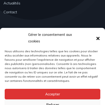
Actualités
Contact
Contact
Gérer le consentement aux
cookies
Nous utilisons des technologies telles que les cookies pour stocker
Email Address
et/ou accéder aux informations relatives aux appareils. Nous le
faisons pour améliorer l’expérience de navigation et pour afficher
associationacr98@gmail.com
des publicités (non-)personnalisées. Consentir à ces technologies
nous autorisera à traiter des données telles que le comportement
de navigation ou les ID uniques sur ce site. Le fait de ne pas
consentir ou de retirer son consentement peut avoir un effet négatif
sur certaines fonctonnalités et caractéristiques.
Location
Accepter
Place du Palais, 98000 Monaco
Refuser