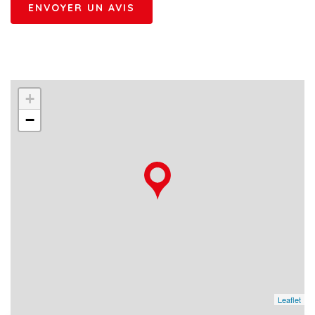
+
−
Leaflet