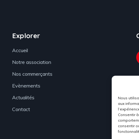
Explorer
Accueil
Notre association
Nos commerçants
Evènements
Actualités
Nous utilis
aux informa
Contact
l’expérienc
Consentir à
comportemen
consentir o
fonctonnali