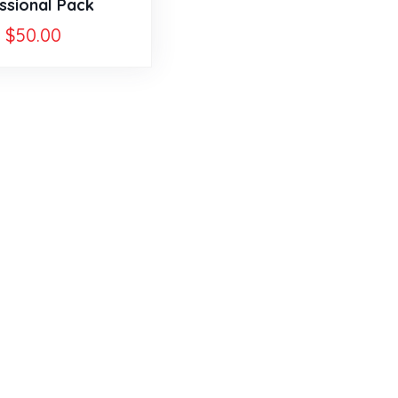
ssional Pack
$
50.00