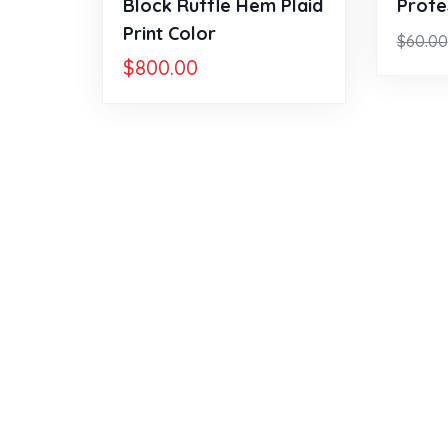
Block Ruffle Hem Plaid
Profe
Print Color
$
60.00
$
800.00