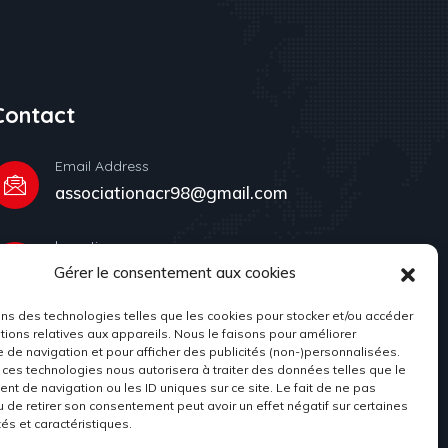
Contact
Email Address
associationacr98@gmail.com
Location
Gérer le consentement aux cookies
Place du Palais, 98000 Monaco
ons des technologies telles que les cookies pour stocker et/ou accéder
tions relatives aux appareils. Nous le faisons pour améliorer
e de navigation et pour afficher des publicités (non-)personnalisées.
 ces technologies nous autorisera à traiter des données telles que le
t de navigation ou les ID uniques sur ce site. Le fait de ne pas
u de retirer son consentement peut avoir un effet négatif sur certaines
tés et caractéristiques.