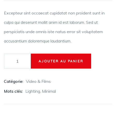
l'évaluation
du
client
Excepteur sint occaecat cupidatat non proident sunt in
culpa qui deserunt mollit anim id est laborum. Sed ut
perspiciatis unde omnis iste natus error sit voluptatem
accusantium doloremque laudantium.
AJOUTER AU PANIER
Catégorie:
Video & Films
Mots clés:
Lighting
,
Minimal