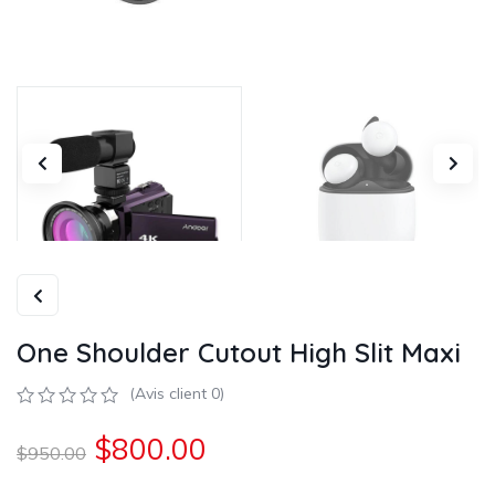
One Shoulder Cutout High Slit Maxi
(Avis client
0
)
0
5
0
$
800.00
sur
$
950.00
basé
sur