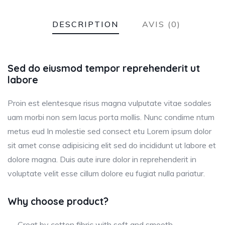
DESCRIPTION
AVIS (0)
Sed do eiusmod tempor reprehenderit ut
labore
Proin est elentesque risus magna vulputate vitae sodales
uam morbi non sem lacus porta mollis. Nunc condime ntum
metus eud In molestie sed consect etu Lorem ipsum dolor
sit amet conse adipisicing elit sed do incididunt ut labore et
dolore magna. Duis aute irure dolor in reprehenderit in
voluptate velit esse cillum dolore eu fugiat nulla pariatur.
Why choose product?
Creat by cotton fibric with soft and smooth