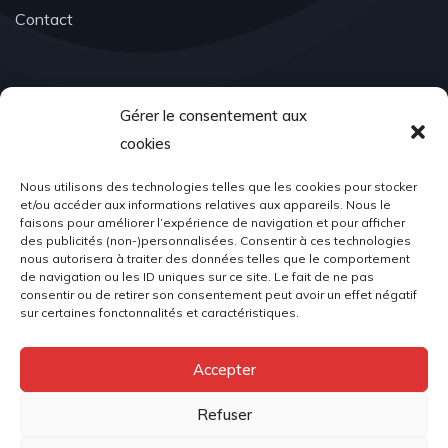
Contact
Contact
Gérer le consentement aux
cookies
Nous utilisons des technologies telles que les cookies pour stocker
Email Address
et/ou accéder aux informations relatives aux appareils. Nous le
faisons pour améliorer l’expérience de navigation et pour afficher
associationacr98@gmail.com
des publicités (non-)personnalisées. Consentir à ces technologies
nous autorisera à traiter des données telles que le comportement
de navigation ou les ID uniques sur ce site. Le fait de ne pas
consentir ou de retirer son consentement peut avoir un effet négatif
sur certaines fonctonnalités et caractéristiques.
Location
Accepter
Place du Palais, 98000 Monaco
Refuser