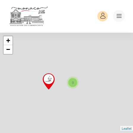
+
−
9
Leaflet