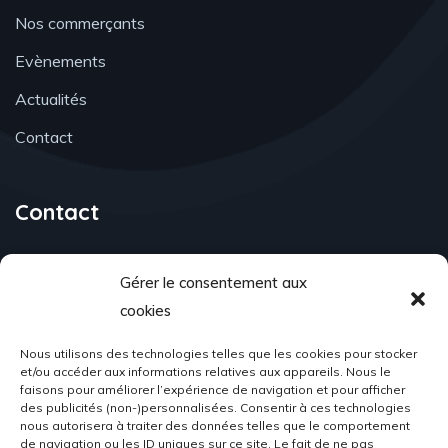
Nos commerçants
Evènements
Actualités
Contact
Contact
Gérer le consentement aux
cookies
Email Address
associationacr98@gmail.com
Nous utilisons des technologies telles que les cookies pour stocker
et/ou accéder aux informations relatives aux appareils. Nous le
faisons pour améliorer l’expérience de navigation et pour afficher
des publicités (non-)personnalisées. Consentir à ces technologies
nous autorisera à traiter des données telles que le comportement
de navigation ou les ID uniques sur ce site. Le fait de ne pas