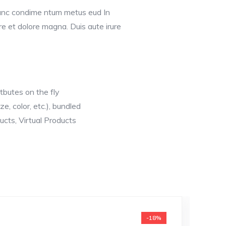
Nunc condime ntum metus eud In
re et dolore magna. Duis aute irure
ttbutes on the fly
ze, color, etc.), bundled
cts, Virtual Products
-18%