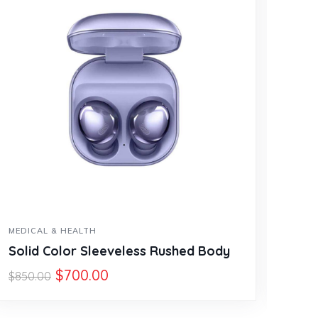
MEDICAL & HEALTH
MEDI
Solid Color Sleeveless Rushed Body
Trop
$
700.00
$
80
$
850.00