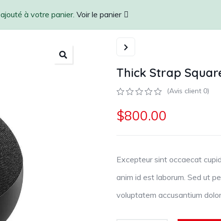
ajouté à votre panier.
Voir le panier
Thick Strap Squa
(Avis client
0
)
0
5
0
$
800.00
sur
basé
sur
l'évaluation
du
client
Excepteur sint occaecat cupida
anim id est laborum. Sed ut per
voluptatem accusantium dolo